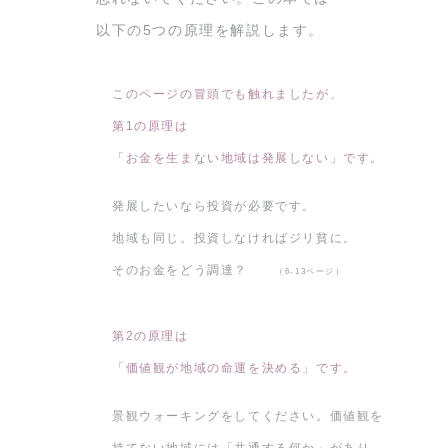
以下の5つの原理を解説します。
このページの冒頭でも触れましたが、
第1の原理は
「お金を生まない地域は発展しない」です。
発展したいなら投資が必要です。
地域も同じ。投資しなければジリ貧に。
そのお金をどう調達？
（6-13ページ）
第2の原理は
「価値観が地域の命運を決める」です。
景観ウォーキングをしてください。価値観を
持てない地域には「共通する何か」があり