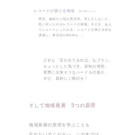
レコードが聴ける地域
54-58ページ
閉店、歯抜けに悩む商店街。何とかしないと。
思い付いたのがレコードの視聴。今どき、あえ
てレコードにこだわる。レコードを聴ける店を
誘致し、商店街のBGMも…。
どれも「言われてみれば」なプラン。
ちょっとした気づき。逆転の発想。
実際に出来そうなハードルの低さ。
ぜひ、真剣にご検討を！
そして地域発展 5つの原理
地域発展の原理を学ぶことも
忘れないでください。この本では