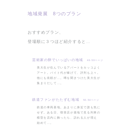
地域発展 8つのプラン
おすすめプラン、
登場順に３つほど紹介すると…
芸術家の卵でいっぱいの地域
46-50ページ
美大生が住んでいるアパートをカッコよく
アート。バイト代が稼げて、評判も上々。
他にも依頼が…。噂を聞きつけた美大生が
集まりだして…。
鉄道ファンがたたずむ地域
50-54ページ
鉄道の車両基地。あまりに身近で誰も気に
せず。ある日、喫茶店が基地で見る列車の
模型を店内に飾ったら、訪れる人が増え
始めて…。