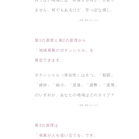
ません。何でもあるけど、空っぽな感じ。
（14-20ページ）
第1の原理と第2の原理から
「地域発展のポテンシャル」を
推定できます。
ポテンシャル（潜在性）は６つ。「順調」
「維持」「縮小」「混迷」「疲弊」「退廃」
のいずれか。あなたの地域はどのタイプ？
（20-25ページ）
第3の原理は
「発展が人を追い立てる」です。